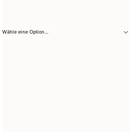
Wähle eine Option...
10,9
30x40 cm
21,