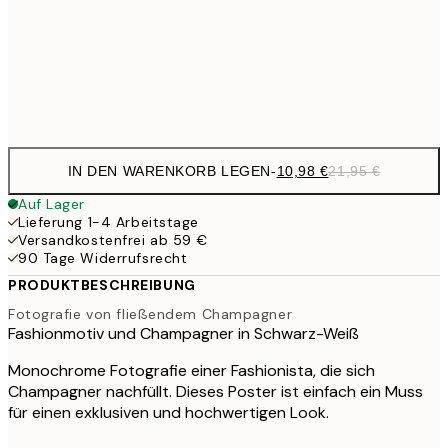
17,9
50x70 cm
35,
Frame
options
IN DEN WARENKORB LEGEN
-
10,98 €
21,95 €
Auf Lager
Lieferung 1-4 Arbeitstage
Versandkostenfrei ab 59 €
90 Tage Widerrufsrecht
PRODUKTBESCHREIBUNG
Fotografie von fließendem Champagner
Fashionmotiv und Champagner in Schwarz-Weiß
Monochrome Fotografie einer Fashionista, die sich
Champagner nachfüllt. Dieses Poster ist einfach ein Muss
für einen exklusiven und hochwertigen Look.