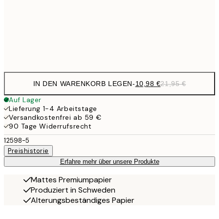
17,9
50x70 cm
35,
Frame
options
IN DEN WARENKORB LEGEN
-
10,98 €
21,95 €
Auf Lager
Lieferung 1-4 Arbeitstage
Versandkostenfrei ab 59 €
90 Tage Widerrufsrecht
12598-5
Preishistorie
Erfahre mehr über unsere Produkte
Mattes Premiumpapier
Produziert in Schweden
Alterungsbeständiges Papier