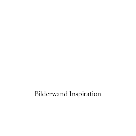
50%*
Leopard Profile Poster
Ab 10,98 €
21,95 €
Bilderwand Inspiration