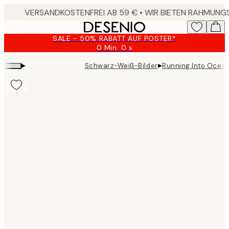
Skip
to
main
SALE - 50% RABATT AUF POSTER*
content.
0 Min.
0 s
Gültig
bis:
▸
▸
Schwarz-Weiß-Bilder
Running Into Ocean
2026-
08-
09
Product