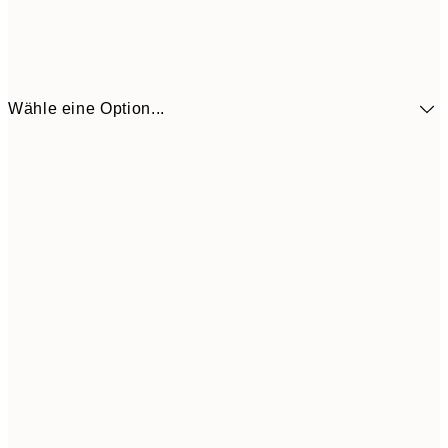
Wähle eine Option...
10,9
30x40 cm
21,