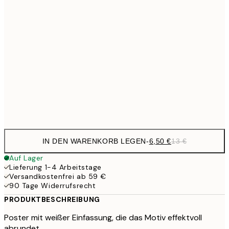
6,
21x30 cm
10,9
30x40 cm
21,
17,9
50x70 cm
35,
Frame
options
IN DEN WARENKORB LEGEN
-
6,50 €
13 €
Auf Lager
Lieferung 1-4 Arbeitstage
Versandkostenfrei ab 59 €
90 Tage Widerrufsrecht
PRODUKTBESCHREIBUNG
Poster mit weißer Einfassung, die das Motiv effektvoll
abrundet.