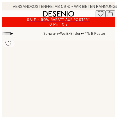
Skip
to
main
SALE - 50% RABATT AUF POSTER*
content.
0 Min.
0 s
Gültig
bis:
▸
▸
Schwarz-Weiß-Bilder
F**k It Poster
2026-
08-
09
Product