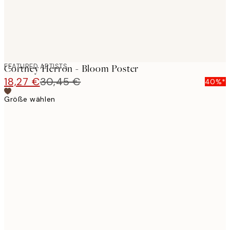
FEATURED ARTISTS
Cortney Herron - Bloom Poster
18,27 €
30,45 €
40%*
Größe wählen