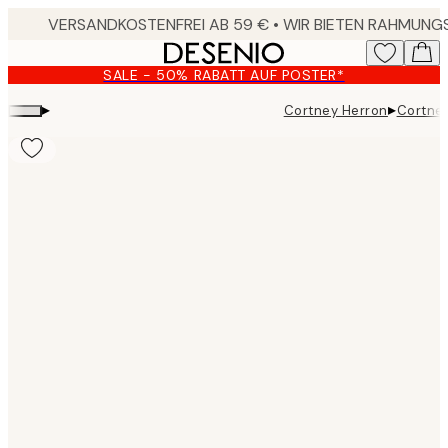
Skip
to
main
SALE - 50% RABATT AUF POSTER*
content.
▸
▸
Cortney Herron
Cortney
Product
images