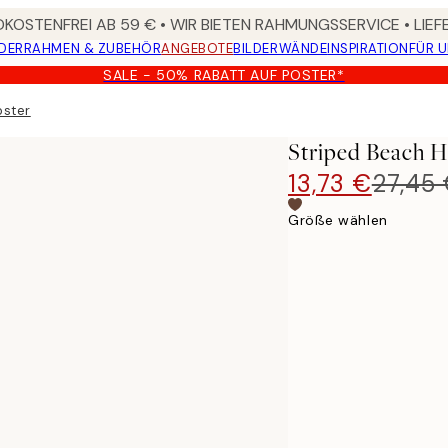
KOSTENFREI AB 59 € • WIR BIETEN RAHMUNGSSERVICE • LIE
DER
RAHMEN & ZUBEHÖR
ANGEBOTE
BILDERWÄNDE
INSPIRATION
FÜR 
SALE - 50% RABATT AUF POSTER*
oster
Striped Beach H
13,73 €
27,45
Größe wählen