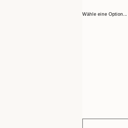
Wähle eine Option...
Frame
50x50 cm
options