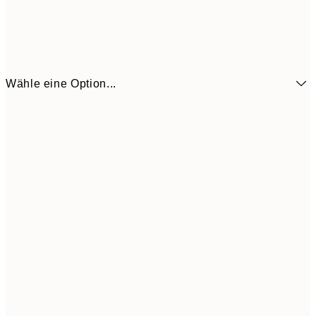
Wähle eine Option...
5,
30x40 cm
21,