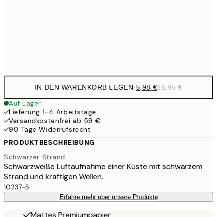
9,
50x70 cm
35,
Frame
options
IN DEN WARENKORB LEGEN
-
5,98 €
21,95 €
Auf Lager
Lieferung 1-4 Arbeitstage
Versandkostenfrei ab 59 €
90 Tage Widerrufsrecht
PRODUKTBESCHREIBUNG
Schwarzer Strand
Schwarzweiße Luftaufnahme einer Küste mit schwarzem
Strand und kräftigen Wellen.
10237-5
Erfahre mehr über unsere Produkte
Mattes Premiumpapier