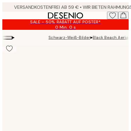
Skip
to
main
SALE - 50% RABATT AUF POSTER*
content.
0 Min.
0 s
Gültig
bis:
▸
▸
Schwarz-Weiß-Bilder
Black Beach Aerial 
2026-
08-
09
Product