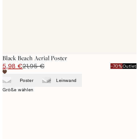
images
Black Beach Aerial Poster
5,98 €
21,95 €
-70%
Outlet
Poster
Leinwand
Größe wählen