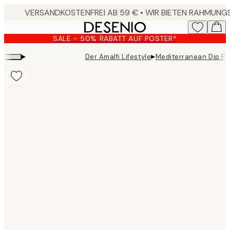
Skip
to
main
SALE - 50% RABATT AUF POSTER*
content.
▸
▸
Der Amalfi Lifestyle
Mediterranean Dip Po
Product
images