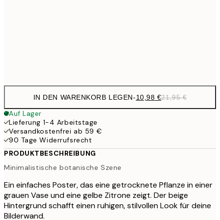
21,
17,9
50x70 cm
35,
Frame
options
IN DEN WARENKORB LEGEN
-
10,98 €
21,95 €
Auf Lager
Lieferung 1-4 Arbeitstage
Versandkostenfrei ab 59 €
90 Tage Widerrufsrecht
PRODUKTBESCHREIBUNG
Minimalistische botanische Szene
Ein einfaches Poster, das eine getrocknete Pflanze in einer
grauen Vase und eine gelbe Zitrone zeigt. Der beige
Hintergrund schafft einen ruhigen, stilvollen Look für deine
Bilderwand.