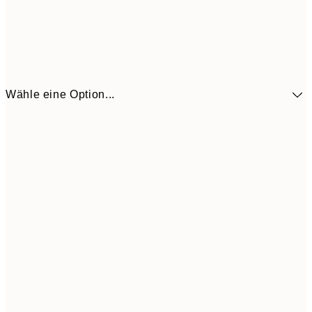
Wähle eine Option...
10,9
30x40 cm