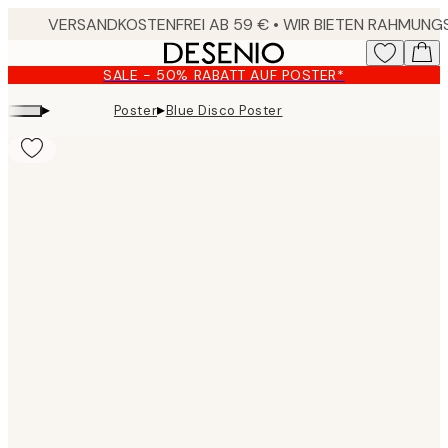
Skip
to
main
SALE - 50% RABATT AUF POSTER*
content.
▸
▸
Poster
Blue Disco Poster
Product
images