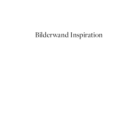
Coastal Stories Poster
Ab 7,95 €
Bilderwand Inspiration