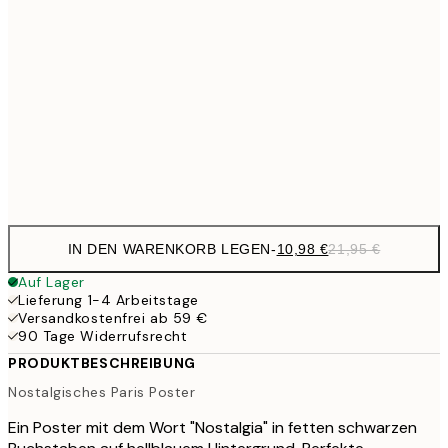
35,
24,5
70x100 cm
59,5
100x150 cm
1
Frame
options
IN DEN WARENKORB LEGEN
-
10,98 €
21,95 €
Auf Lager
Lieferung 1-4 Arbeitstage
Versandkostenfrei ab 59 €
90 Tage Widerrufsrecht
PRODUKTBESCHREIBUNG
Nostalgisches Paris Poster
Ein Poster mit dem Wort "Nostalgia" in fetten schwarzen