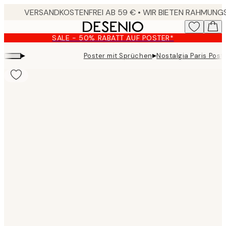
Skip
to
main
SALE - 50% RABATT AUF POSTER*
content.
▸
▸
Poster mit Sprüchen
Nostalgia Paris Post
Product
images