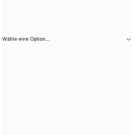
Wähle eine Option...
41,3
30x40 cm