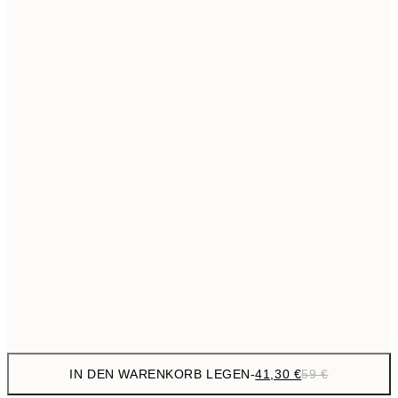
69,3
50x70 cm
Kein Rahmen
IN DEN WARENKORB LEGEN
-
41,30 €
59 €