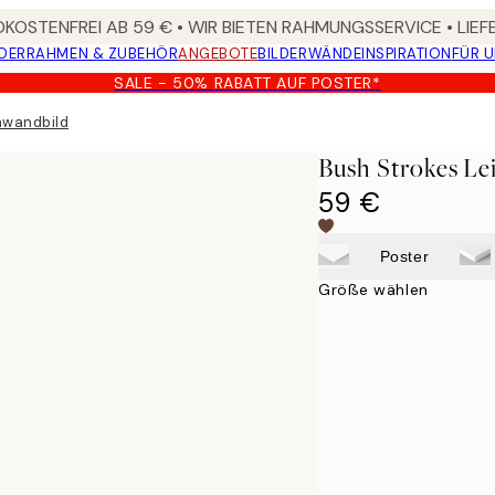
KOSTENFREI AB 59 € • WIR BIETEN RAHMUNGSSERVICE • LIE
DER
RAHMEN & ZUBEHÖR
ANGEBOTE
BILDERWÄNDE
INSPIRATION
FÜR 
SALE - 50% RABATT AUF POSTER*
nwandbild
Bush Strokes Le
59 €
Poster
Größe wählen