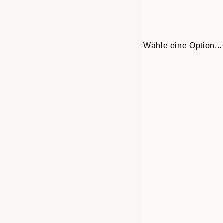
Wähle eine Option...
30x40 cm
50x70 cm