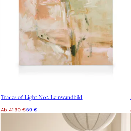
30%*
Traces of Light No2 Leinwandbild
Ab 41,30 €
59 €