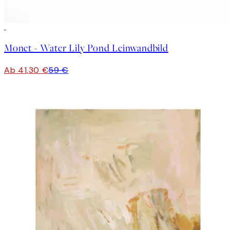
30%*
Monet - Water Lily Pond Leinwandbild
Ab 41,30 €
59 €