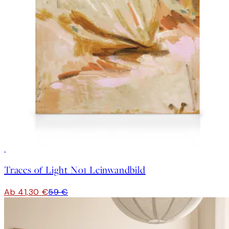
30%*
Traces of Light No1 Leinwandbild
Ab 41,30 €
59 €