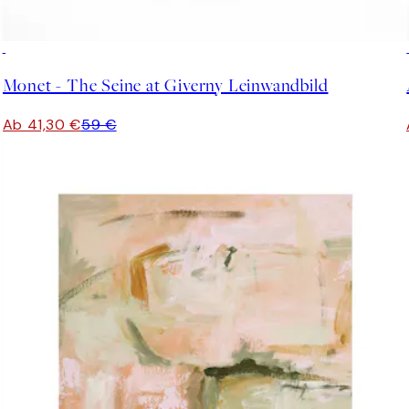
30%*
Monet - The Seine at Giverny Leinwandbild
Ab 41,30 €
59 €