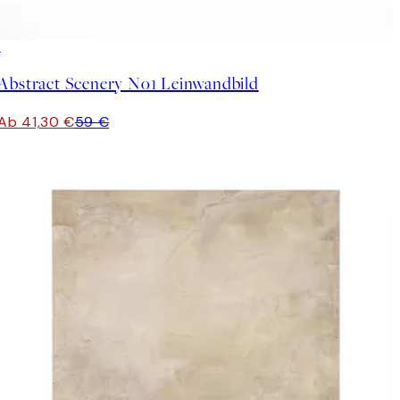
30%*
Abstract Scenery No1 Leinwandbild
Ab 41,30 €
59 €