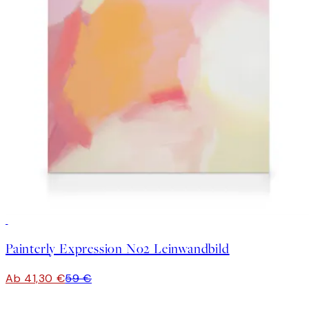
30%*
Painterly Expression No2 Leinwandbild
Ab 41,30 €
59 €