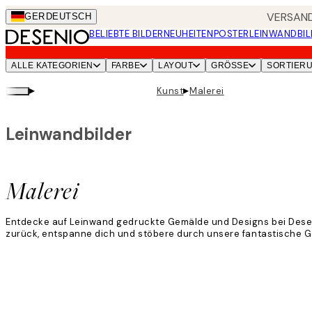
Skip
VERSAND
GER
DEUTSCH
to
BELIEBTE BILDER
NEUHEITEN
POSTER
LEINWANDBIL
main
content.
ALLE KATEGORIEN
FARBE
LAYOUT
GRÖSSE
SORTIER
▸
▸
Kunst
Malerei
Leinwandbilder
Malerei
Entdecke auf Leinwand gedruckte Gemälde und Designs bei Deseni
zurück, entspanne dich und stöbere durch unsere fantastische Gem