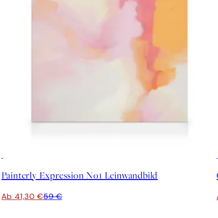
30%*
Painterly Expression No1 Leinwandbild
Ab 41,30 €
59 €