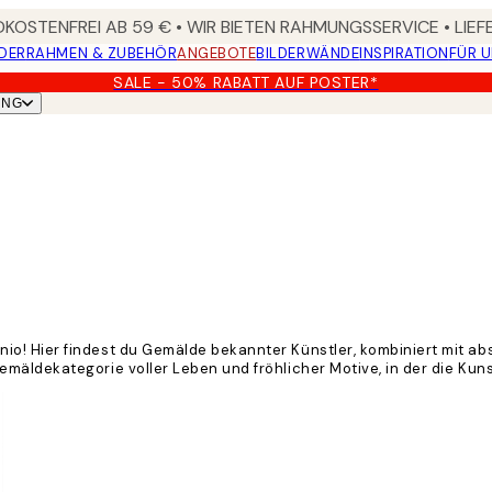
KOSTENFREI AB 59 € • WIR BIETEN RAHMUNGSSERVICE • LIE
DER
RAHMEN & ZUBEHÖR
ANGEBOTE
BILDERWÄNDE
INSPIRATION
FÜR 
SALE - 50% RABATT AUF POSTER*
UNG
o! Hier findest du Gemälde bekannter Künstler, kombiniert mit ab
äldekategorie voller Leben und fröhlicher Motive, in der die Kunst