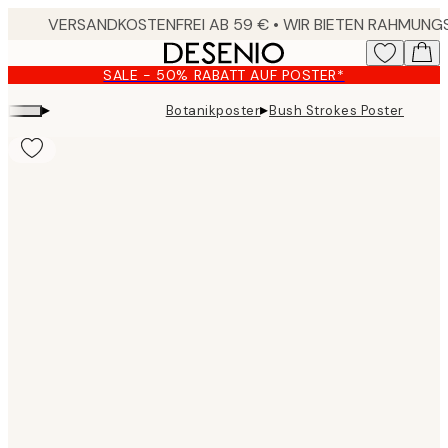
Skip
to
main
SALE - 50% RABATT AUF POSTER*
content.
▸
▸
Botanikposter
Bush Strokes Poster
Product
images