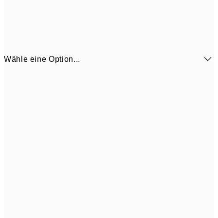
Wähle eine Option...
7,
21x30 cm