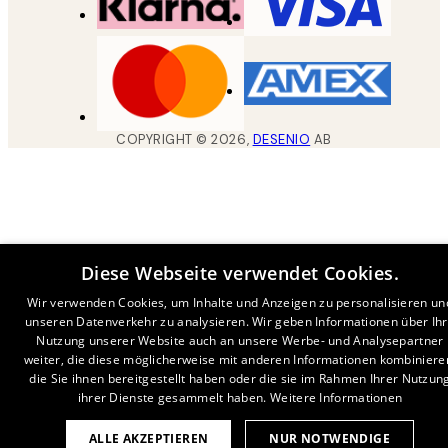
COPYRIGHT ©
2026
,
DESENIO
AB
Diese Webseite verwendet Cookies.
Wir verwenden Cookies, um Inhalte und Anzeigen zu personalisieren un
unseren Datenverkehr zu analysieren. Wir geben Informationen über Ih
Nutzung unserer Website auch an unsere Werbe- und Analysepartner
weiter, die diese möglicherweise mit anderen Informationen kombiniere
die Sie ihnen bereitgestellt haben oder die sie im Rahmen Ihrer Nutzun
ihrer Dienste gesammelt haben.
Weitere Informationen
ALLE AKZEPTIEREN
NUR NOTWENDIGE