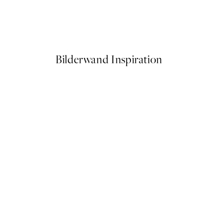
Paul Ranson - Tiger in the Ju
Ab 6,50 €
13 €
Bilderwand Inspiration