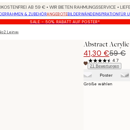
KOSTENFREI AB 59 € • WIR BIETEN RAHMUNGSSERVICE • LIE
DER
RAHMEN & ZUBEHÖR
ANGEBOTE
BILDERWÄNDE
INSPIRATION
FÜR 
SALE - 50% RABATT AUF POSTER*
 No2 Leinwandbild
Abstract Acryli
41,30 €
59 €
4.7
21
Bewertungen
Poster
Größe wählen