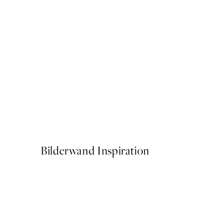
-40%
Trace of Light Postersets
Ab 15,60 €
26 €
Bilderwand Inspiration