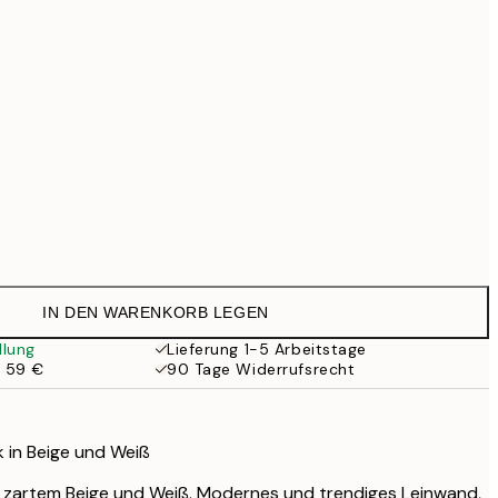
69,30 €
99 €
118,30 €
169 €
363,30 €
519 €
Kein Rahmen
IN DEN WARENKORB LEGEN
llung
Lieferung 1-5 Arbeitstage
b 59 €
90 Tage Widerrufsrecht
 in Beige und Weiß
 zartem Beige und Weiß. Modernes und trendiges Leinwand,