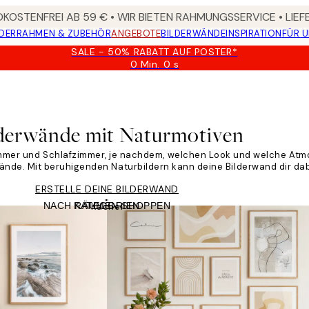
KOSTENFREI AB 59 € • WIR BIETEN RAHMUNGSSERVICE • LIE
DER
RAHMEN & ZUBEHÖR
ANGEBOTE
BILDERWÄNDE
INSPIRATION
FÜR 
SALE - 50% RABATT AUF POSTER*
0 Min.
0 s
Gültig
bis:
2026-
08-
09
derwände mit Naturmotiven
immer und Schlafzimmer, je nachdem, welchen Look und welche Atmo
ände. Mit beruhigenden Naturbildern kann deine Bilderwand dir dab
ERSTELLE DEINE BILDERWAND
NACH RÄUMEN SHOPPEN
KATEGORIEN
Kachel