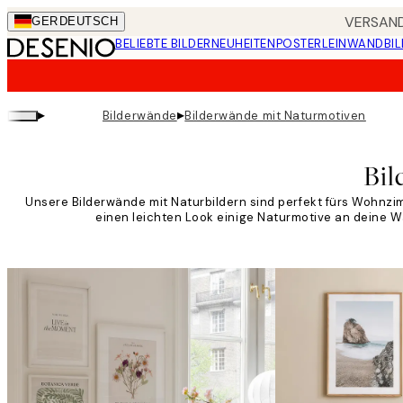
Skip
VERSAND
GER
DEUTSCH
to
BELIEBTE BILDER
NEUHEITEN
POSTER
LEINWANDBIL
main
content.
▸
▸
Bilderwände
Bilderwände mit Naturmotiven
Bil
Unsere Bilderwände mit Naturbildern sind perfekt fürs Wohnz
einen leichten Look einige Naturmotive an deine W