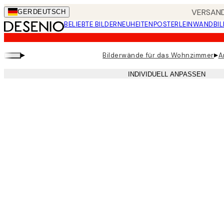
Skip
VERSAND
GER
DEUTSCH
to
BELIEBTE BILDER
NEUHEITEN
POSTER
LEINWANDBIL
main
content.
▸
▸
Bilderwände für das Wohnzimmer
A
INDIVIDUELL ANPASSEN