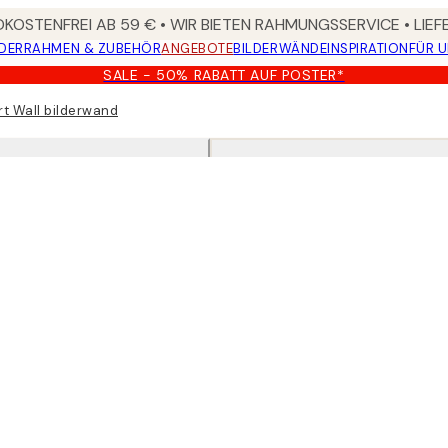
KOSTENFREI AB 59 € • WIR BIETEN RAHMUNGSSERVICE • LIE
DER
RAHMEN & ZUBEHÖR
ANGEBOTE
BILDERWÄNDE
INSPIRATION
FÜR 
SALE - 50% RABATT AUF POSTER*
rt Wall bilderwand