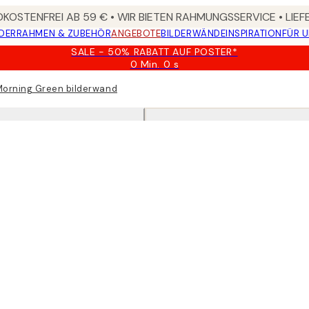
KOSTENFREI AB 59 € • WIR BIETEN RAHMUNGSSERVICE • LIE
DER
RAHMEN & ZUBEHÖR
ANGEBOTE
BILDERWÄNDE
INSPIRATION
FÜR 
SALE - 50% RABATT AUF POSTER*
0 Min.
0 s
Gültig
bis:
orning Green bilderwand
2026-
08-
09