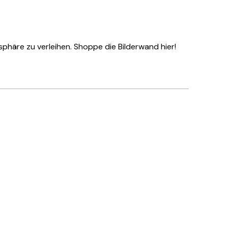
häre zu verleihen. Shoppe die Bilderwand hier!
Verifizierter Käufer
Hat alles su
28 Mai
Ulrike L