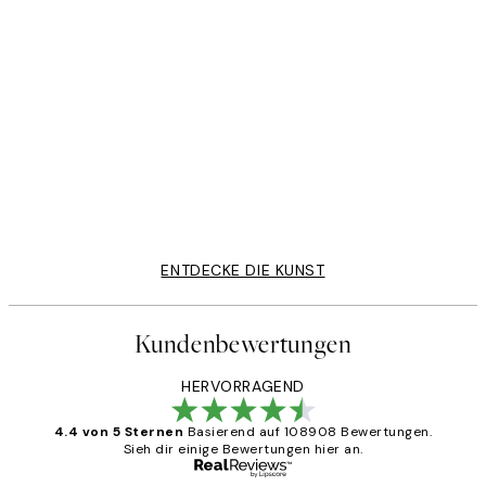
50%*
SS25
ath Poster
Infinate Brush Strokes Poster
Ab 10,98 €
21,95 €
ENTDECKE DIE KUNST
Kundenbewertungen
HERVORRAGEND
4.4 von 5 Sternen
Basierend auf 108908 Bewertungen.
Sieh dir einige Bewertungen hier an.