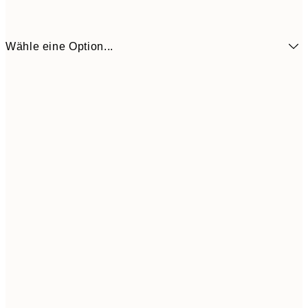
Wähle eine Option...
18,2
50x50 cm
30,