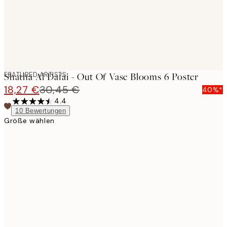
FEATURED ARTISTS
Shatha Al Dafai - Out Of Vase Blooms 6 Poster
18,27 €
30,45 €
40%*
4.4
10
Bewertungen
Größe wählen