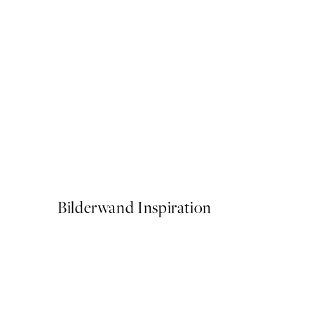
50%*
Graphic Capri Poster
Ab 3,98 €
7,95 €
Bilderwand Inspiration