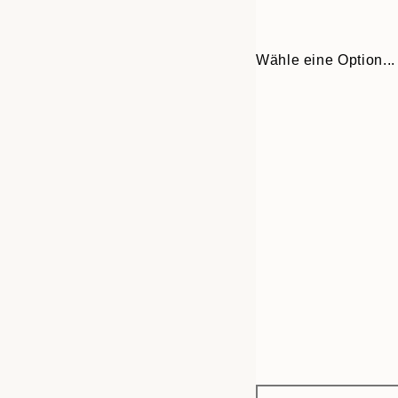
Wähle eine Option...
Frame
30x40 cm
options
50x70 cm