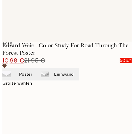
SS25
Edvard Weie - Color Study For Road Through The
Forest Poster
10,98 €
21,95 €
50%*
Poster
Leinwand
Größe wählen