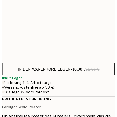
17,9
50x70 cm
35,
24,5
70x100 cm
59,5
100x150 cm
1
Frame
options
IN DEN WARENKORB LEGEN
-
10,98 €
21,95 €
Auf Lager
Lieferung 1-4 Arbeitstage
Versandkostenfrei ab 59 €
90 Tage Widerrufsrecht
PRODUKTBESCHREIBUNG
Farbiger Wald Poster
Ein abstraktes Poster des Künstlers Edvard Weie, das die