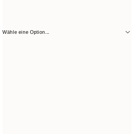
Wähle eine Option...
10,9
30x40 cm
21,