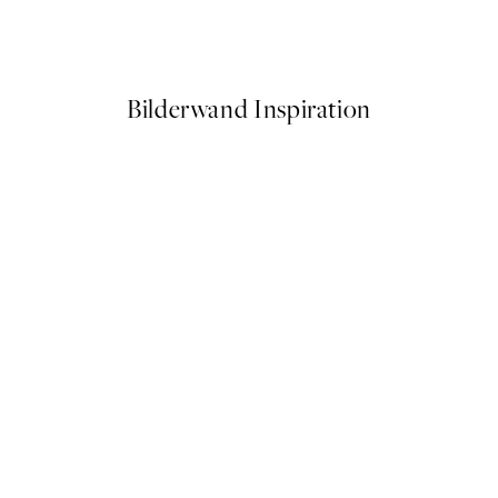
Vintage Pilot Fish Poster
Ab 3,98 €
7,95 €
Bilderwand Inspiration