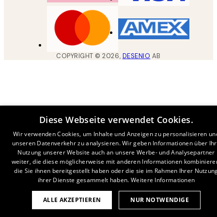
COPYRIGHT ©
2026
,
DESENIO
AB
Diese Webseite verwendet Cookies.
Wir verwenden Cookies, um Inhalte und Anzeigen zu personalisieren un
unseren Datenverkehr zu analysieren. Wir geben Informationen über Ih
Nutzung unserer Website auch an unsere Werbe- und Analysepartner
weiter, die diese möglicherweise mit anderen Informationen kombiniere
die Sie ihnen bereitgestellt haben oder die sie im Rahmen Ihrer Nutzun
ihrer Dienste gesammelt haben.
Weitere Informationen
ALLE AKZEPTIEREN
NUR NOTWENDIGE