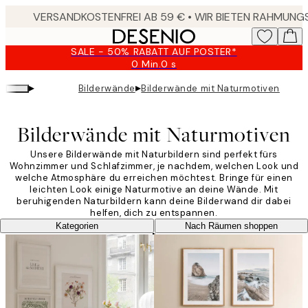
Skip
to
main
SALE - 50% RABATT AUF POSTER*
content.
0 Min.
0 s
Gültig
bis:
▸
▸
Bilderwände
Bilderwände mit Naturmotiven
2026-
08-
09
Bilderwände mit Naturmotiven
Unsere Bilderwände mit Naturbildern sind perfekt fürs
Wohnzimmer und Schlafzimmer, je nachdem, welchen Look und
welche Atmosphäre du erreichen möchtest. Bringe für einen
leichten Look einige Naturmotive an deine Wände. Mit
beruhigenden Naturbildern kann deine Bilderwand dir dabei
helfen, dich zu entspannen.
Kategorien
Nach Räumen shoppen