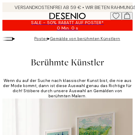
Skip
to
main
SALE - 50% RABATT AUF POSTER*
content.
0 Min.
0 s
Gültig
bis:
▸
▸
Poster
Gemälde von berühmten Künstlern
2026-
08-
09
Berühmte Künstler
Wenn du auf der Suche nach klassischer Kunst bist, die nie aus
der Mode kommt, dann ist diese Auswahl genau das Richtige für
dich! Stöbere durch unsere Auswahl an Gemälden von
berühmten Malern.