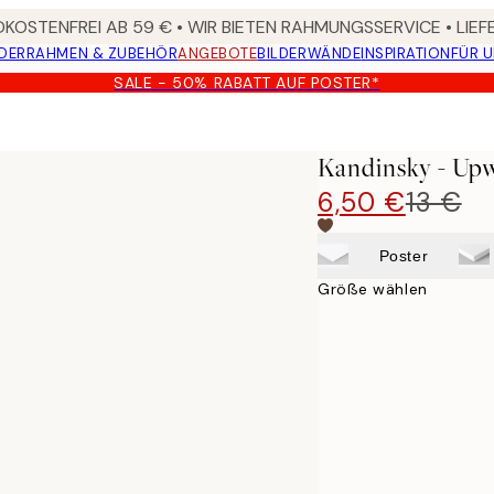
KOSTENFREI AB 59 € • WIR BIETEN RAHMUNGSSERVICE • LIE
DER
RAHMEN & ZUBEHÖR
ANGEBOTE
BILDERWÄNDE
INSPIRATION
FÜR 
SALE - 50% RABATT AUF POSTER*
Kandinsky - Up
6,50 €
13 €
Poster
Größe wählen