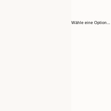
Wähle eine Option...
Frame
21x30 cm
options
30x40 cm