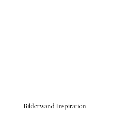
50%*
Bauhaus Exhibition Poster
Ab 6,50 €
13 €
Bilderwand Inspiration