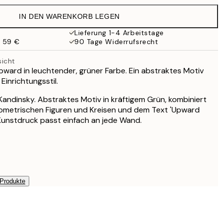
21,95 €
IN DEN WARENKORB LEGEN
17,98 €
35,95 €
Lieferung 1-4 Arbeitstage
b 59 €
90 Tage Widerrufsrecht
sicht
ward in leuchtender, grüner Farbe. Ein abstraktes Motiv
Einrichtungsstil.
Kandinsky. Abstraktes Motiv in kräftigem Grün, kombiniert
ometrischen Figuren und Kreisen und dem Text 'Upward
r Kunstdruck passt einfach an jede Wand.
 Produkte