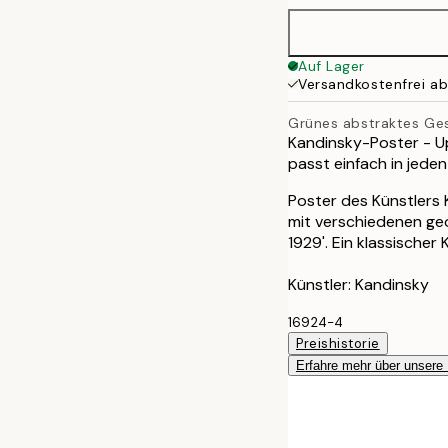
50x70 cm
Auf Lager
Versandkostenfrei a
Grünes abstraktes Ge
Kandinsky-Poster - Up
passt einfach in jeden 
Poster des Künstlers 
mit verschiedenen ge
1929'. Ein klassische
Künstler: Kandinsky
16924-4
Preishistorie
Erfahre mehr über unsere