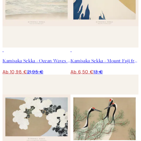
50%*
50%*
Kamisaka Sekka - Ocean Waves From Momoyogusa Poster
Kamisaka Sekka - Mount Fuji from Momoyogusa Poster
Ab 10,98 €
21,95 €
Ab 6,50 €
13 €