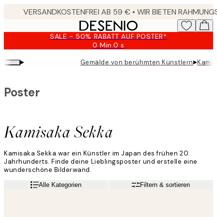
Skip
to
main
SALE - 50% RABATT AUF POSTER*
content.
0 Min.
0 s
Gültig
bis:
▸
▸
Gemälde von berühmten Künstlern
Kamis
2026-
08-
09
Poster
Kamisaka Sekka
Kamisaka Sekka war ein Künstler im Japan des frühen 20.
Jahrhunderts. Finde deine Lieblingsposter und erstelle eine
wunderschöne Bilderwand.
Alle Kategorien
Filtern & sortieren