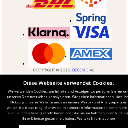
COPYRIGHT ©
2026
,
DESENIO
AB
Diese Webseite verwendet Cookies.
Wir verwenden Cookies, um Inhalte und Anzeigen zu personalisieren un
unseren Datenverkehr zu analysieren. Wir geben Informationen über Ih
Nutzung unserer Website auch an unsere Werbe- und Analysepartner
weiter, die diese möglicherweise mit anderen Informationen kombiniere
die Sie ihnen bereitgestellt haben oder die sie im Rahmen Ihrer Nutzun
ihrer Dienste gesammelt haben.
Weitere Informationen