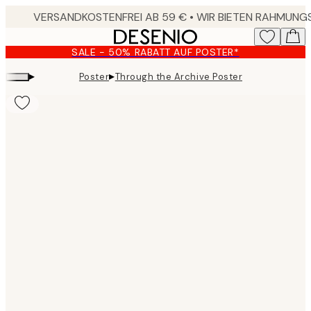
Skip
to
main
SALE - 50% RABATT AUF POSTER*
content.
▸
▸
Poster
Through the Archive Poster
Product
images