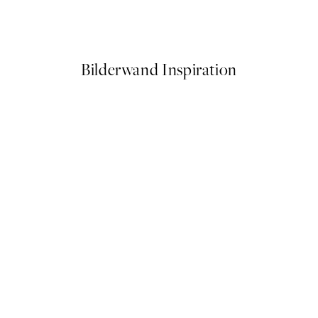
Wave Crush Poster
Ab 10,98 €
21,95 €
Bilderwand Inspiration