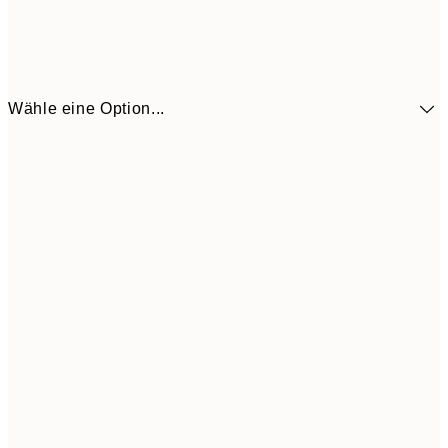
Wähle eine Option...
30x40 cm
21,9