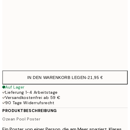
50x70 cm
35,9
70x100 cm
4
100x150 cm
11
Frame
options
IN DEN WARENKORB LEGEN
-
21,95 €
Auf Lager
Lieferung 1-4 Arbeitstage
Versandkostenfrei ab 59 €
90 Tage Widerrufsrecht
PRODUKTBESCHREIBUNG
Ozean Pool Poster
Ein Poster von einer Person, die am Meer spaziert. Klares