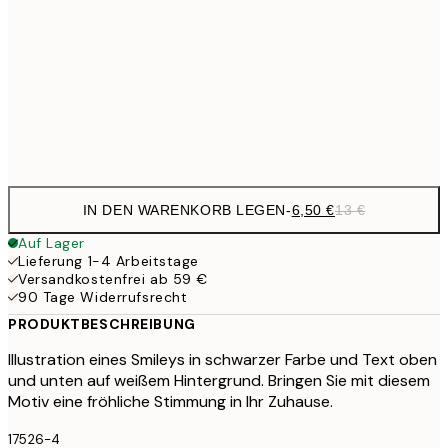
6,
21x30 cm
10,9
30x40 cm
21,
Frame
options
IN DEN WARENKORB LEGEN
-
6,50 €
13 €
Auf Lager
Lieferung 1-4 Arbeitstage
Versandkostenfrei ab 59 €
90 Tage Widerrufsrecht
PRODUKTBESCHREIBUNG
Illustration eines Smileys in schwarzer Farbe und Text oben
und unten auf weißem Hintergrund. Bringen Sie mit diesem
Motiv eine fröhliche Stimmung in Ihr Zuhause.
17526-4