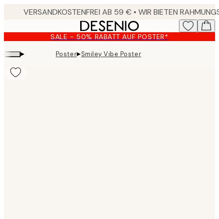
Skip
to
main
SALE - 50% RABATT AUF POSTER*
content.
▸
▸
Poster
Smiley Vibe Poster
Product
images