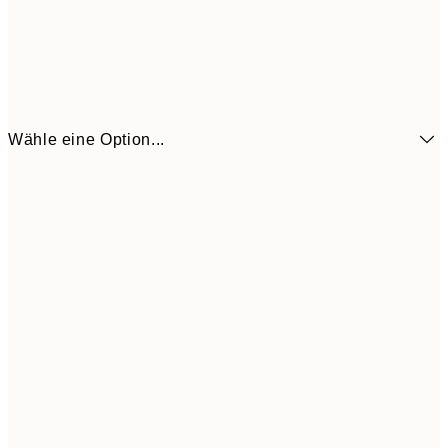
Wähle eine Option...
6,
21x30 cm