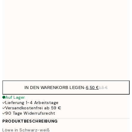
10,9
30x40 cm
21,
17,9
50x70 cm
35,
24,5
70x100 cm
Frame
options
IN DEN WARENKORB LEGEN
-
6,50 €
13 €
Auf Lager
Lieferung 1-4 Arbeitstage
Versandkostenfrei ab 59 €
90 Tage Widerrufsrecht
PRODUKTBESCHREIBUNG
Löwe in Schwarz-weiß