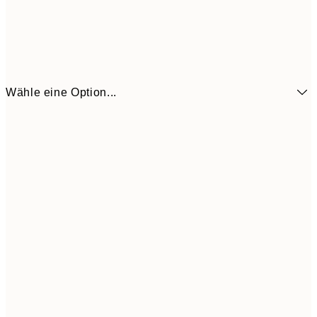
Wähle eine Option...
9,
50x70 cm