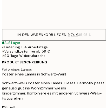
35,
Frame
options
IN DEN WARENKORB LEGEN
-
9,74 €
35,95 €
Auf Lager
Lieferung 1-4 Arbeitstage
Versandkostenfrei ab 59 €
90 Tage Widerrufsrecht
PRODUKTBESCHREIBUNG
Foto eines Lamas
Poster eines Lamas in Schwarz-Weiß
Schwarz-weiß Poster eines Lamas. Dieses Tiermotiv passt
genauso gut ins Wohnzimmer wie ins
Kinderzimmer. Kombiniere es mit anderen Schwarz-Weiß-
Fotografien.
10657-8