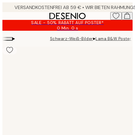
Skip
to
main
SALE - 50% RABATT AUF POSTER*
content.
0 Min.
0 s
Gültig
bis:
▸
▸
Schwarz-Weiß-Bilder
Lama B&W Poster
2026-
08-
09
Product