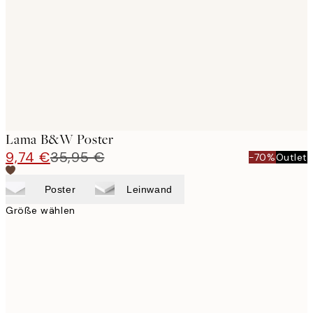
images
Lama B&W Poster
9,74 €
35,95 €
-70%
Outlet
Poster
Leinwand
Größe wählen