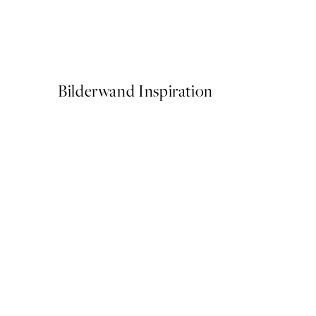
Studio Vreeken - Cheers Po
Ab 14,67 €
24,45 €
Bilderwand Inspiration