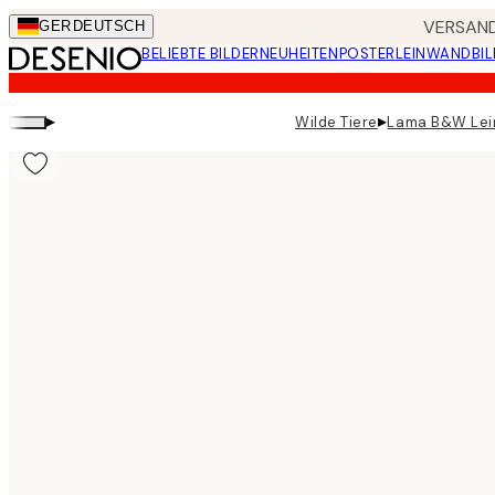
Skip
VERSAND
GER
DEUTSCH
to
BELIEBTE BILDER
NEUHEITEN
POSTER
LEINWANDBIL
main
content.
▸
▸
Wilde Tiere
Lama B&W Lei