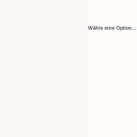
Wähle eine Option...
30x40 cm
50x70 cm