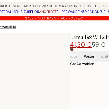
KOSTENFREI AB 59 € • WIR BIETEN RAHMUNGSSERVICE • LIE
DER
RAHMEN & ZUBEHÖR
ANGEBOTE
BILDERWÄNDE
INSPIRATION
FÜR 
SALE - 50% RABATT AUF POSTER*
nwandbild
Lama B&W Lein
41,30 €
59 €
Poster
Größe wählen