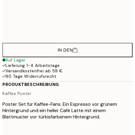
30x40 cm
43,
32,9
40x50 cm
54,
43,1
50x70 cm
71,
IN DEN
Auf Lager
Lieferung 1-4 Arbeitstage
Versandkostenfrei ab 59 €
90 Tage Widerrufsrecht
PRODUKTBESCHREIBUNG
Kaffee Poster
Poster Set für Kaffee-Fans. Ein Espresso vor grünem
Hintergrund und ein heller Café Latte mit einem
Blattmuster vor türkisfarbenem Hintergrund.