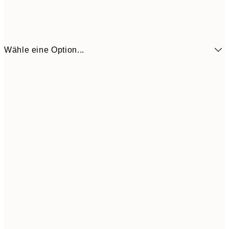
Wähle eine Option...
15,6
21x30 cm
26,3