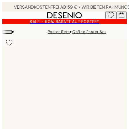
Skip
to
main
SALE - 50% RABATT AUF POSTER*
content.
▸
▸
Poster Sets
Coffee Poster Set
Product
images