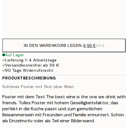
30x40 cm
21,
Frame
options
IN DEN WARENKORB LEGEN
-
6,50 €
13 €
Auf Lager
Lieferung 1-4 Arbeitstage
Versandkostenfrei ab 59 €
90 Tage Widerrufsrecht
PRODUKTBESCHREIBUNG
Schönes Poster mit Text über Wein
Poster mit dem Text The best wine is the one we drink with
friends. Tolles Poster mit hohem Geselligkeitsfaktor, das
perfekt in die Küche passt und zum gemütlichen
Beisammensein mit Freunden und Familie ermuntert. Schön
als Einzelmotiv oder als Teil einer Bilderwand.