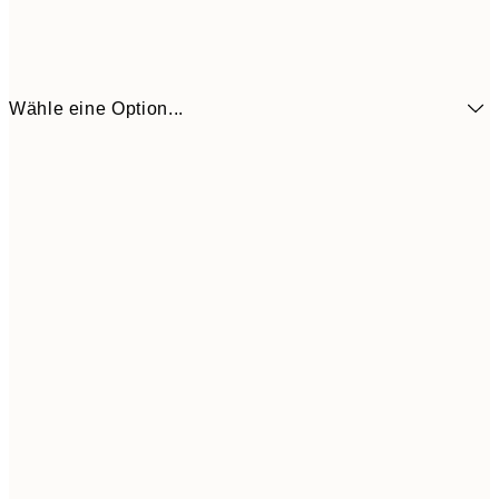
Wähle eine Option...
6,
21x30 cm
10,9