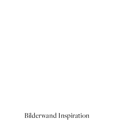
50%*
Black is a Happy Color Post
Ab 6,50 €
13 €
Bilderwand Inspiration