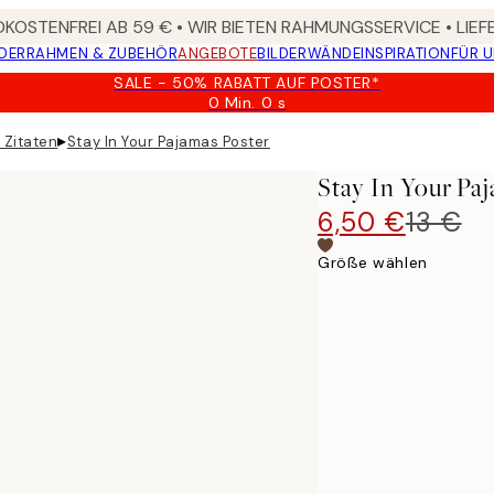
KOSTENFREI AB 59 € • WIR BIETEN RAHMUNGSSERVICE • LIE
DER
RAHMEN & ZUBEHÖR
ANGEBOTE
BILDERWÄNDE
INSPIRATION
FÜR 
SALE - 50% RABATT AUF POSTER*
0 Min.
0 s
Gültig
bis:
▸
 Zitaten
Stay In Your Pajamas Poster
2026-
08-
Stay In Your Pa
09
6,50 €
13 €
Größe wählen