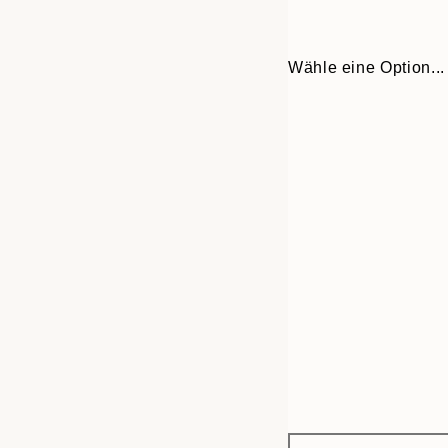
Wähle eine Option...
Frame
21x30 cm
options
30x40 cm