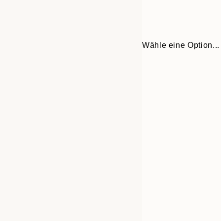
Wähle eine Option...
Frame
30x40 cm
options
50x70 cm