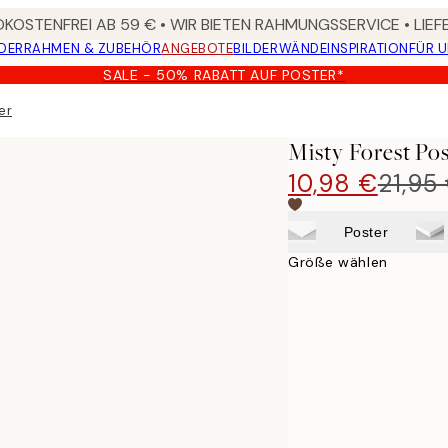
KOSTENFREI AB 59 € • WIR BIETEN RAHMUNGSSERVICE • LIE
DER
RAHMEN & ZUBEHÖR
ANGEBOTE
BILDERWÄNDE
INSPIRATION
FÜR 
SALE - 50% RABATT AUF POSTER*
er
Misty Forest Po
10,98 €
21,95
Poster
Größe wählen