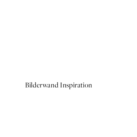
-70%
Outlet
Rye Ears Poster
5,98 €
21,95 €
Bilderwand Inspiration