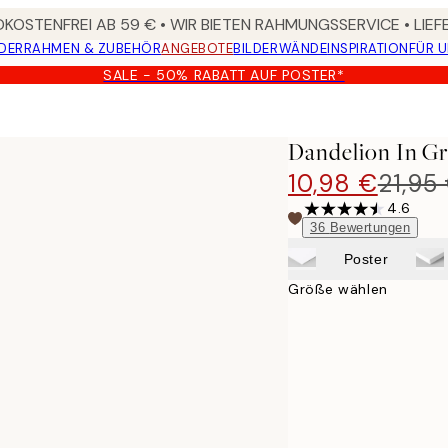
KOSTENFREI AB 59 € • WIR BIETEN RAHMUNGSSERVICE • LIE
DER
RAHMEN & ZUBEHÖR
ANGEBOTE
BILDERWÄNDE
INSPIRATION
FÜR 
SALE - 50% RABATT AUF POSTER*
Dandelion In Gr
10,98 €
21,95
4.6
36
Bewertungen
Poster
Größe wählen