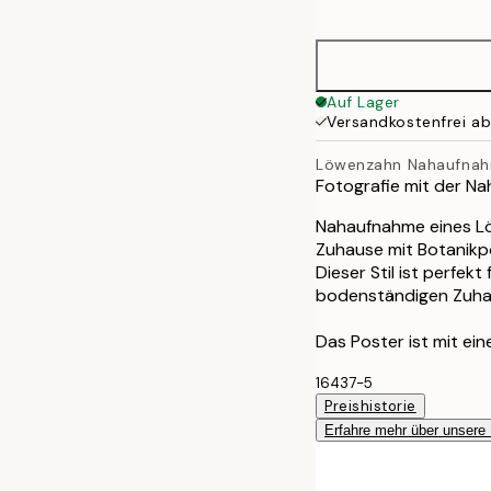
options
50x70 cm
Auf Lager
Versandkostenfrei a
Löwenzahn Nahaufna
Fotografie mit der N
Nahaufnahme eines Lö
Zuhause mit Botanikpo
Dieser Stil ist perfek
bodenständigen Zuha
Das Poster ist mit ei
16437-5
Preishistorie
Erfahre mehr über unsere