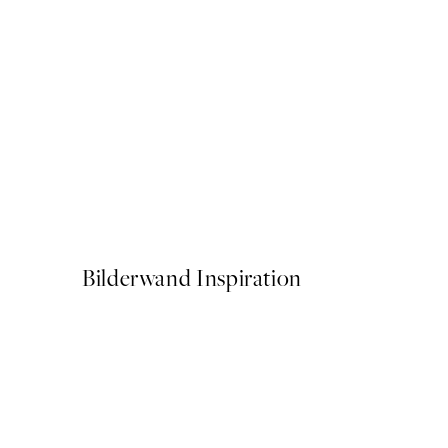
50%*
Green Lake Poster
17,98 €
35,95 €
Bilderwand Inspiration