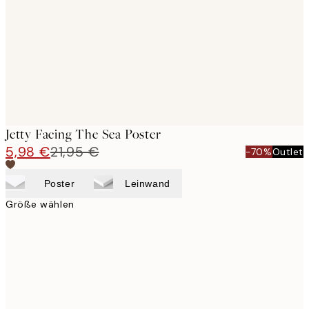
images
Jetty Facing The Sea Poster
5,98 €
21,95 €
-70%
Outlet
Poster
Leinwand
Größe wählen