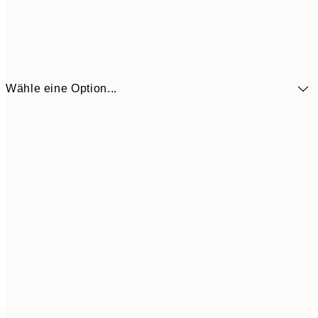
Wähle eine Option...
5,
30x40 cm
21,