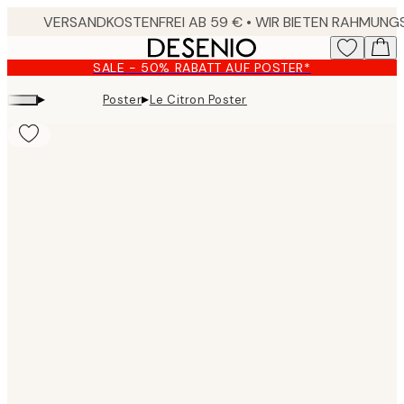
Skip
to
main
SALE - 50% RABATT AUF POSTER*
content.
▸
▸
Poster
Le Citron Poster
Product
images