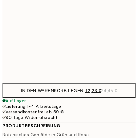
24,
15,2
40x50 cm
30,
20,9
50x70 cm
41,
27,2
70x100 cm
54,
Frame
options
IN DEN WARENKORB LEGEN
-
12,23 €
24,45 €
Auf Lager
Lieferung 1-4 Arbeitstage
Versandkostenfrei ab 59 €
90 Tage Widerrufsrecht
PRODUKTBESCHREIBUNG
Botanisches Gemälde in Grün und Rosa