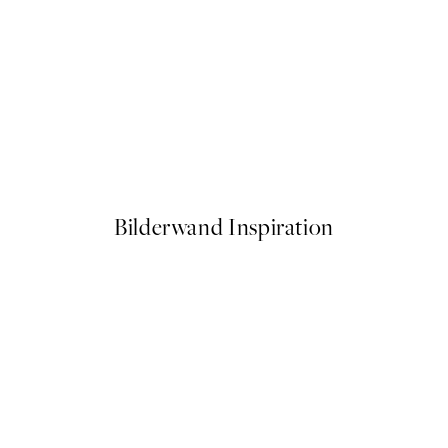
50%*
g Flowers Poster
Aarhus Poster
Ab 6,50 €
13 €
Bilderwand Inspiration