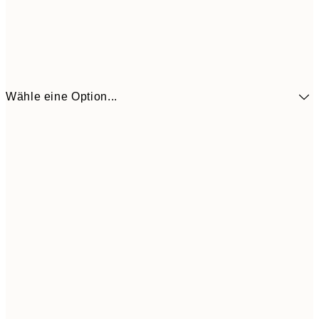
Wähle eine Option...
12,2
30x40 cm