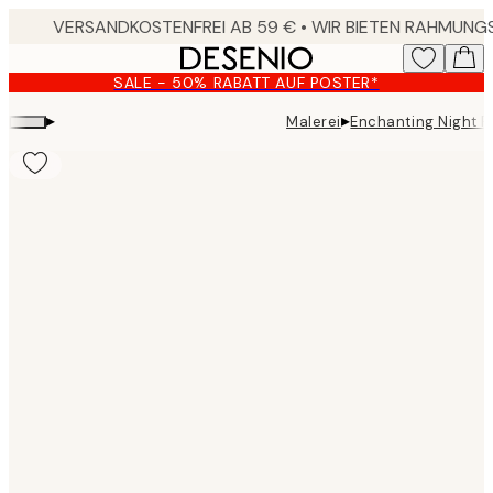
Skip
to
main
SALE - 50% RABATT AUF POSTER*
content.
▸
▸
Malerei
Enchanting Night P
Product
images