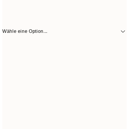
Wähle eine Option...
12,2
30x40 cm
24,