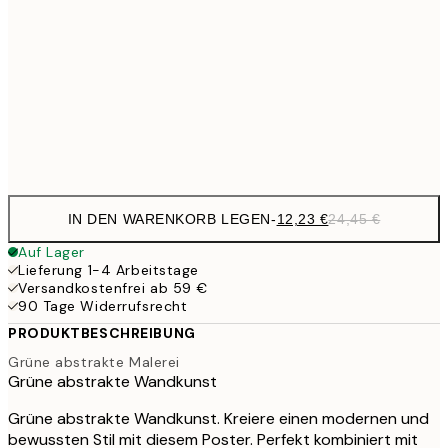
20,9
50x70 cm
41,
27,2
70x100 cm
54,
Frame
options
IN DEN WARENKORB LEGEN
-
12,23 €
24,45 €
Auf Lager
Lieferung 1-4 Arbeitstage
Versandkostenfrei ab 59 €
90 Tage Widerrufsrecht
PRODUKTBESCHREIBUNG
Grüne abstrakte Malerei
Grüne abstrakte Wandkunst
Grüne abstrakte Wandkunst. Kreiere einen modernen und
bewussten Stil mit diesem Poster. Perfekt kombiniert mit