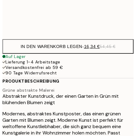
54,
Frame
options
IN DEN WARENKORB LEGEN
-
16,34 €
54,45 €
Auf Lager
Lieferung 1-4 Arbeitstage
Versandkostenfrei ab 59 €
90 Tage Widerrufsrecht
PRODUKTBESCHREIBUNG
Grüne abstrakte Malerei
Abstrakter Kunstdruck, der einen Garten in Grün mit
blühenden Blumen zeigt
Modernes, abstraktes Kunstposter, das einen grünen
Garten mit Blumen zeigt. Moderne Kunst ist perfekt für
weltoffene Kunstliebhaber, die sich ganz bequem eine
Kunstgalerie in ihr Wohnzimmer holen möchten. Passt