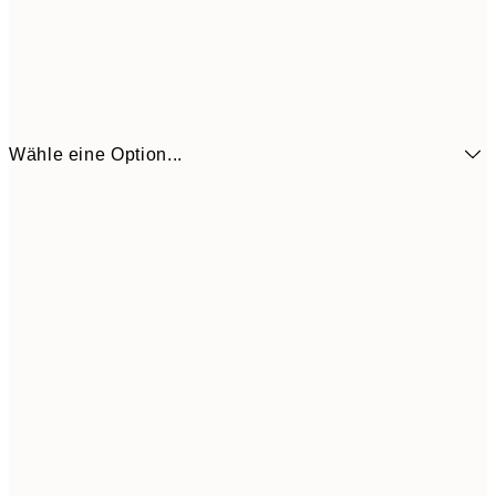
Wähle eine Option...
16,3
70x100 cm