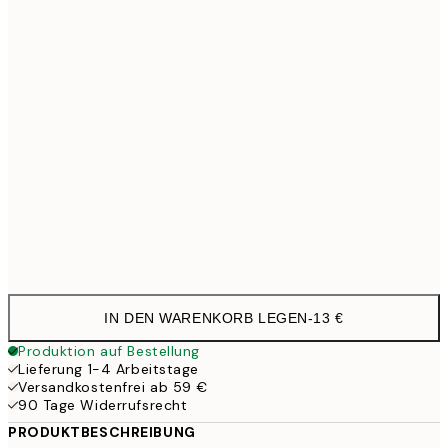
40x50 cm
27,4
50x70 cm
35,9
70x100 cm
4
100x150 cm
11
Frame
options
IN DEN WARENKORB LEGEN
-
13 €
Produktion auf Bestellung
Lieferung 1-4 Arbeitstage
Versandkostenfrei ab 59 €
90 Tage Widerrufsrecht
PRODUKTBESCHREIBUNG