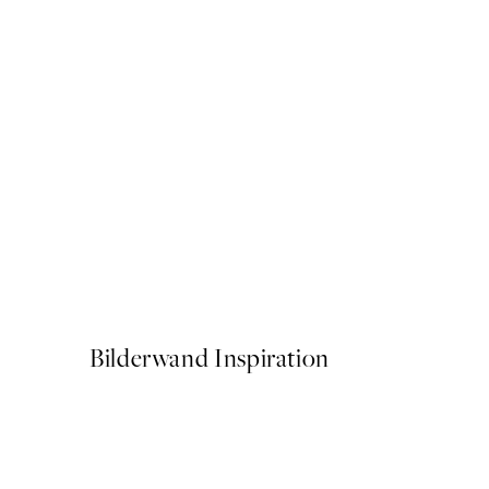
-70%
Outlet
Formes d'Argent No2 Poste
Ab 13,04 €
47,95 €
Bilderwand Inspiration