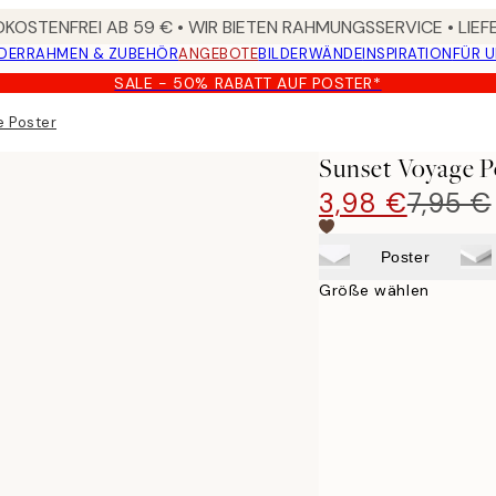
KOSTENFREI AB 59 € • WIR BIETEN RAHMUNGSSERVICE • LIE
DER
RAHMEN & ZUBEHÖR
ANGEBOTE
BILDERWÄNDE
INSPIRATION
FÜR 
SALE - 50% RABATT AUF POSTER*
e Poster
Sunset Voyage P
3,98 €
7,95 €
Poster
Größe wählen