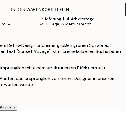
13 €
IN DEN WARENKORB LEGEN
10,98 €
21,95 €
Lieferung 1-4 Arbeitstage
b 59 €
90 Tage Widerrufsrecht
17,98 €
35,95 €
59,50 €
119 €
ligem Retro-Design und einer großen grünen Spirale auf
Der Text "Sunset Voyage" ist in cremefarbenen Buchstaben
sprünglich mit einem strukturierten Effekt erstellt.
s Poster, das ursprünglich von einem Designer in unserem
entworfen wurde.
 Produkte