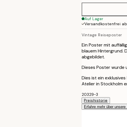
30x40 cm
Auf Lager
Versandkostenfrei a
50x70 cm
Vintage Reiseposter
100x150 cm
Ein Poster mit auffäl
blauem Hintergrund. 
abgebildet.
Dieses Poster wurde ur
Dies ist ein exklusive
Atelier in Stockholm 
20329-3
Preishistorie
Erfahre mehr über unsere