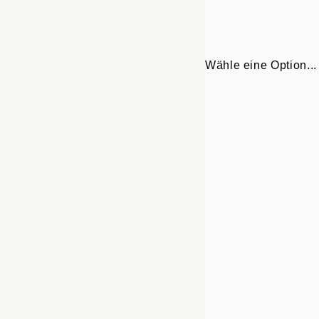
Wähle eine Option...
Frame
13x18 cm
options
21x30 cm