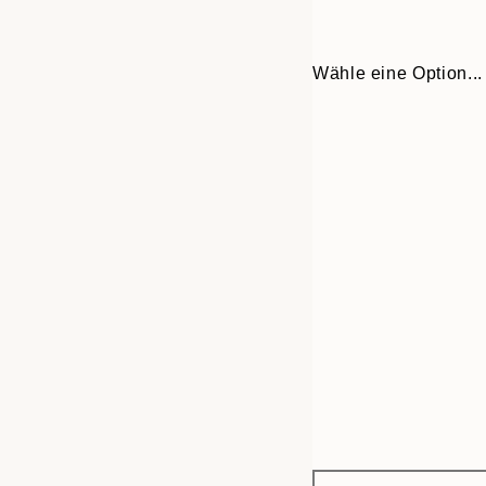
Wähle eine Option...
Frame
21x30 cm
options
30x40 cm