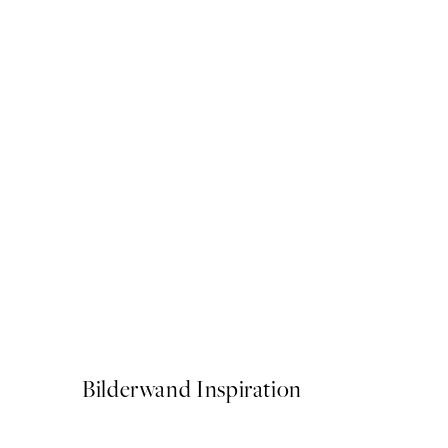
50%*
Knock Knock Poster
Ab 10,98 €
21,95 €
Bilderwand Inspiration