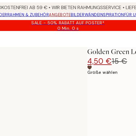
KOSTENFREI AB 59 € • WIR BIETEN RAHMUNGSSERVICE • LIE
DER
RAHMEN & ZUBEHÖR
ANGEBOTE
BILDERWÄNDE
INSPIRATION
FÜR 
SALE - 50% RABATT AUF POSTER*
0 Min.
0 s
Gültig
bis:
2026-
08-
Golden Green Le
09
4,50 €
15 €
Größe wählen