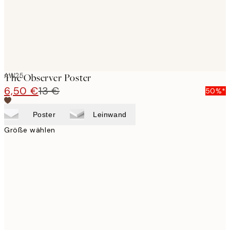
AW25
The Observer Poster
6,50 €
13 €
50%*
Poster
Leinwand
Größe wählen