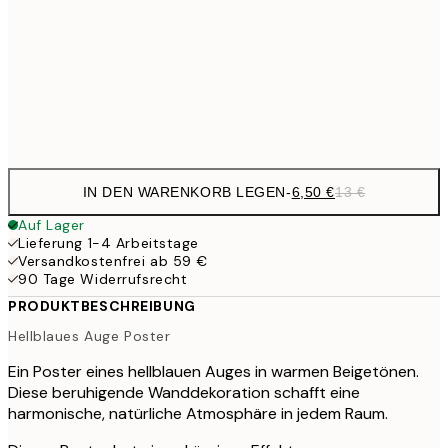
21,
17,9
50x70 cm
35,
Frame
options
IN DEN WARENKORB LEGEN
-
6,50 €
13 €
Auf Lager
Lieferung 1-4 Arbeitstage
Versandkostenfrei ab 59 €
90 Tage Widerrufsrecht
PRODUKTBESCHREIBUNG
Hellblaues Auge Poster
Ein Poster eines hellblauen Auges in warmen Beigetönen.
Diese beruhigende Wanddekoration schafft eine
harmonische, natürliche Atmosphäre in jedem Raum.