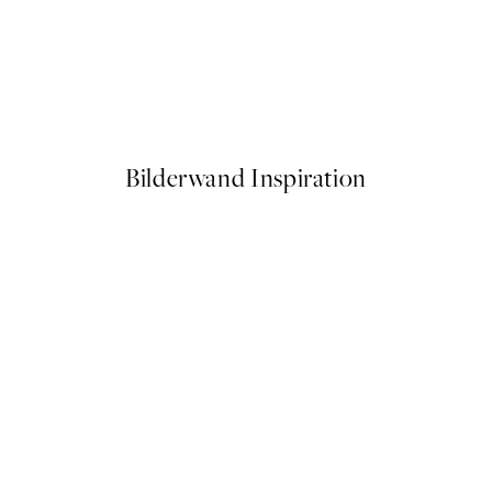
50%*
Surfer's Ride Poster
Ab 6,50 €
13 €
Bilderwand Inspiration