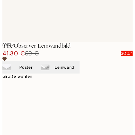
AW25
The Observer Leinwandbild
41,30 €
59 €
30%*
Poster
Leinwand
Größe wählen