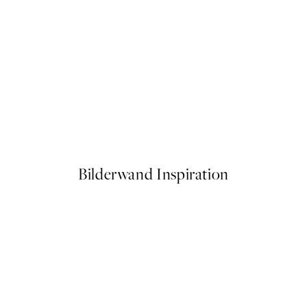
50%*
nrise Poster
Matisse - Nude in a Wood Pos
Ab 10,98 €
21,95 €
Bilderwand Inspiration