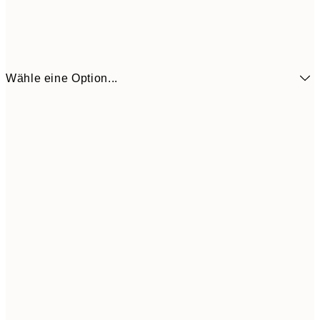
Wähle eine Option...
6,
21x30 cm