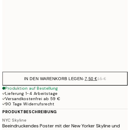
20,9
50x70 cm
41,
27,2
70x100 cm
54,
59,5
100x150 cm
1
Frame
options
IN DEN WARENKORB LEGEN
-
7,50 €
15 €
Produktion auf Bestellung
Lieferung 1-4 Arbeitstage
Versandkostenfrei ab 59 €
90 Tage Widerrufsrecht
PRODUKTBESCHREIBUNG
NYC Skyline
Beeindruckendes Poster mit der New Yorker Skyline und